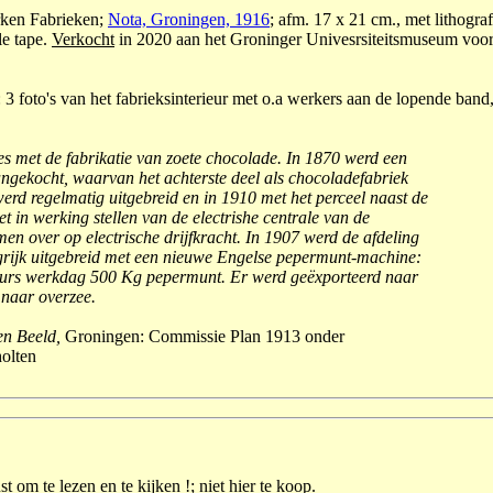
rken Fabrieken;
Nota, Groningen, 1916
; afm. 17 x 21 cm., met lithogra
le tape.
Verkocht
in 2020 aan het Groninger Univesrsiteitsmuseum voor 
: 3 foto's van het fabrieksinterieur met o.a werkers aan de lopende band,
 met de fabrikatie van zoete chocolade. In 1870 werd een
angekocht, waarvan het achterste deel als chocoladefabriek
werd regelmatig uitgebreid en in 1910 met het perceel naast de
het in werking stellen van de electrishe centrale van de
n over op electrische drijfkracht. In 1907 werd de afdeling
grijk uitgebreid met een nieuwe Engelse pepermunt-machine:
uurs werkdag 500 Kg pepermunt. Er werd geëxporteerd naar
naar overzee.
en Beeld,
Groningen: Commissie Plan 1913 onder
holten
t om te lezen en te kijken !; niet hier te koop.