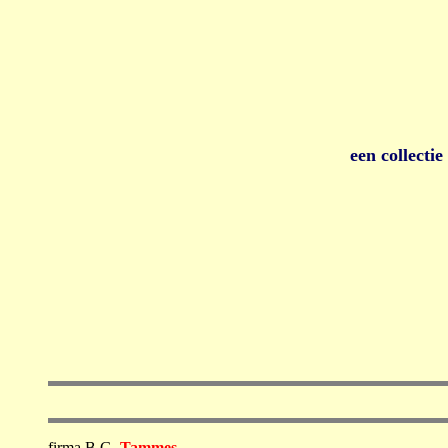
een collecti
firma B.G.
Tammes
,