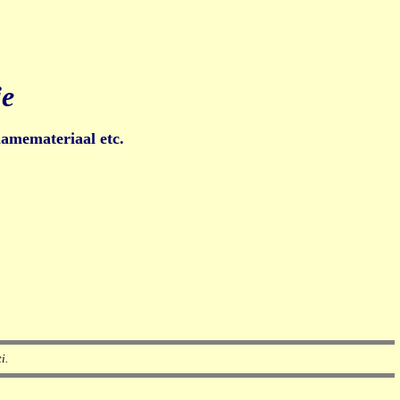
ie
lamemateriaal etc.
i.