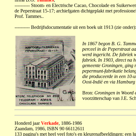
---------- Stoom- en Electrische Cacao, Chocolade en Suikerwe
de Peperstraat 15-17; archiefgaten dichtgeplakt met professione
Prof. Tammes..
---------- Bedrijfsdocumentatie uit een boek uit 1913 (zie onder)
In 1867 begon B. G. Tammes
perceel in de Peperstraat a
werd ingericht. De fabriek 
fabriek. In 1903, direct na 
gemeente Groningen, ging me
pepermunt-fabrikatie belan
die produceerde in een 10-
Oost-Indië en via Hamburg 
Bron:
Groningen in Woord 
voorzitterschap van J.E. Sc
Honderd jaar
Verkade
, 1886-1986
Zaandam, 1986, ISBN 90 66112611
133 pagina's met heel veel foto's en kleurenafbeeldingen: een lus