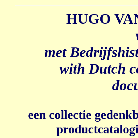
HUGO VA
met Bedrijfshis
with Dutch c
doc
een collectie gedenk
productcatalogi