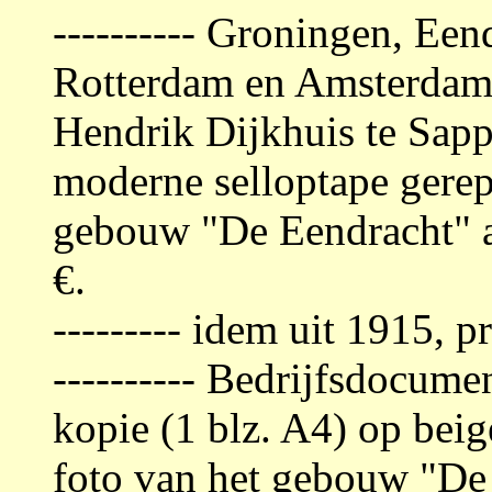
---------- Groningen, Een
Rotterdam en Amsterda
Hendrik Dijkhuis te Sapp
moderne selloptape gerep
gebouw "De Eendracht" a
€.
--------- idem uit 191
5
, p
---------- Bedrijfsdocume
kopie (1 blz. A4) op beig
foto van het gebouw "De 