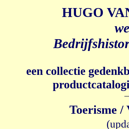
HUGO VA
we
Bedrijfshisto
een collectie gedenk
productcatalogi
Toerisme / 
(upda