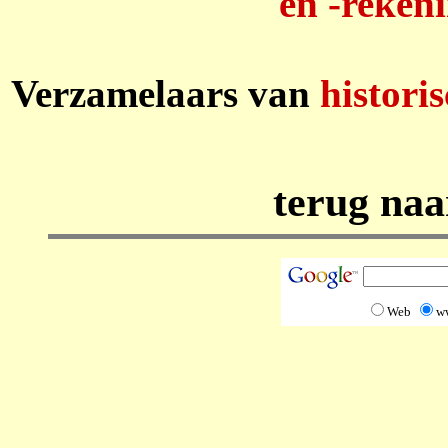
en -reken
Verzamelaars van
histori
terug na
Web
w