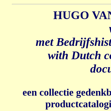
HUGO VA
met Bedrijfshis
with Dutch c
doc
een collectie gedenk
productcatalogi