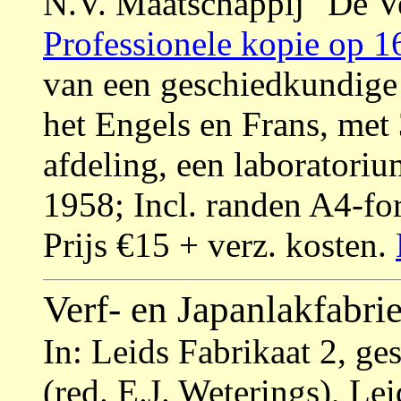
N.V. Maatschappij "De 
Professionele kopie op 16
van een geschiedkundige 
het Engels en Frans, met 
afdeling, een laboratoriu
1958; Incl. randen A4-fo
Prijs €15 + verz. kosten.
Verf- en Japanlakfabri
In: Leids Fabrikaat 2, g
(red. E.J. Weterings), L