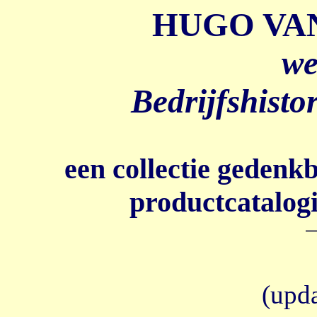
HUGO VA
we
Bedrijfshisto
een collectie gedenk
productcatalogi
(upda