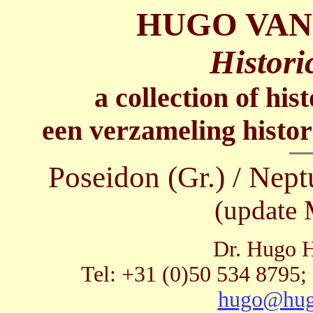
HUGO VAN
Histori
a collection of his
een verzameling histor
Poseidon (Gr.) / Nept
(update 
Dr. Hugo H
Tel: +31 (0)50 534 8795;
hugo@hug