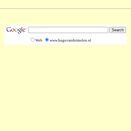
Web
www.hugovandermolen.nl