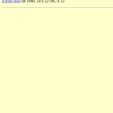
Kleine nota
uit 1940, 14 x 22 cm., € 12