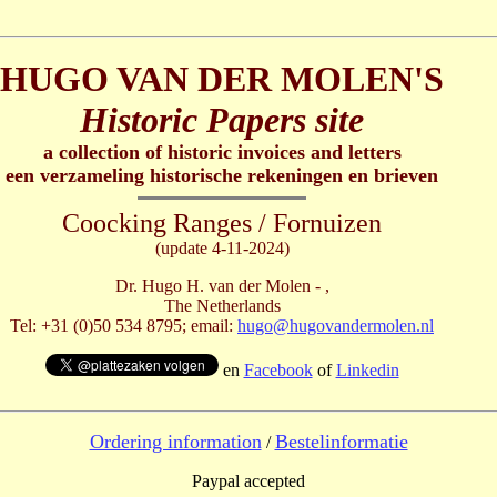
HUGO VAN DER MOLEN'S
Historic Papers site
a collection of historic invoices and letters
een verzameling historische rekeningen en brieven
Coocking Ranges / Fornuizen
(update 4-11-2024)
Dr. Hugo H. van der Molen -
,
The Netherlands
Tel: +31 (0)50 534 8795; email:
hugo@hugovandermolen.nl
en
Facebook
of
Linkedin
Ordering information
Bestelinformatie
/
Paypal accepted