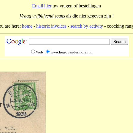
Email hier
uw vragen of bestellingen
Vraag vrijblijvend scans
als die niet gegeven zijn !
u are here:
home
-
historic invoices
-
search by activity
- coocking ran
Web
www.hugovandermolen.nl