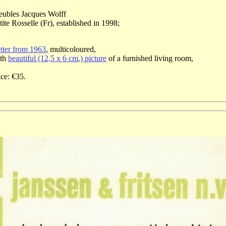
ubles Jacques Wolff
tite Rosselle (Fr), established in 1998;
tter from 1963
, multicoloured,
th
beautiful (12,5 x 6 cm.) picture
of a furnished living room,
ice: €35.