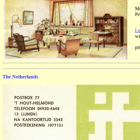
Me
Pe
Le
wi
pr
The Netherlands