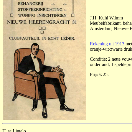
J.H. Kuhl Wilmm
Meubelfabrikant, behan
Amsterdam, Nieuwe H
Rekening uit 1913
met 
oranje-wit-zwarte druk
Conditie: 2 nette vouw
onderrand, 1 speldepri
Prijs € 25.
H. te Lintelo