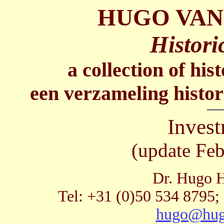
HUGO VAN
Histori
a collection of his
een verzameling histor
Inves
(update Feb
Dr. Hugo H
Tel: +31 (0)50 534 8795;
hugo@hug