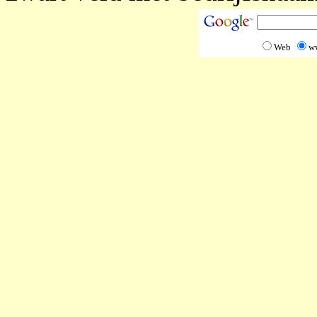
Web
w