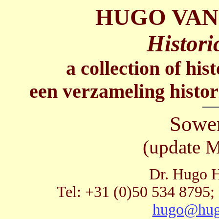
HUGO VAN
Histori
a collection of his
een verzameling histor
Sower
(update 
Dr. Hugo H
Tel: +31 (0)50 534 8795;
hugo@hug