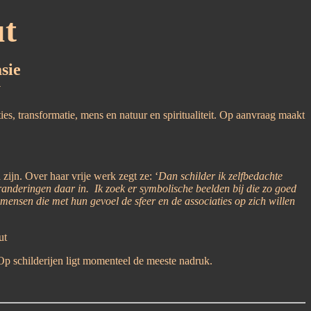
ut
sie
y
es, transformatie, mens en natuur en spiritualiteit. Op aanvraag maakt
ijn. Over haar vrije werk zegt ze: ‘
Dan schilder ik zelfbedachte
anderingen daar in. Ik zoek er symbolische beelden bij die zo goed
mensen die met hun gevoel de sfeer en de associaties op zich willen
ut
Op schilderijen ligt momenteel de meeste nadruk.