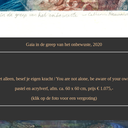
Gaia in de greep van het onbewuste, 2020
et alleen, besef je eigen kracht / You are not alone, be aware of your ow
pastel en acrylverf, afm. ca. 60 x 60 cm, prijs € 1.075,-
(klik op de foto voor een vergroting)