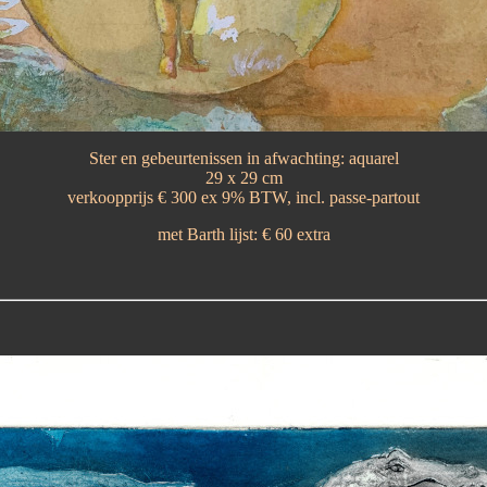
Ster en gebeurtenissen in afwachting: aquarel
29 x 29 cm
verkoopprijs € 300 ex 9% BTW, incl. passe-partout
met Barth lijst: € 60 extra