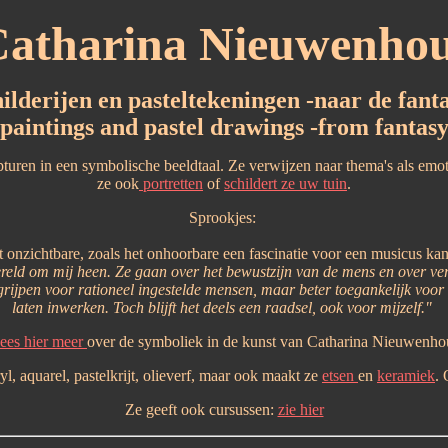
atharina Nieuwenho
hilderijen en pasteltekeningen -naar de fanta
paintings and pastel drawings -from fantas
uren in een symbolische beeldtaal. Ze verwijzen naar thema's als emoti
ze ook
portretten
of
schildert ze uw tuin
.
Sprookjes:
onzichtbare, zoals het onhoorbare een fascinatie voor een musicus kan z
reld om mij heen. Ze gaan over het bewustzijn van de mens en over ver
grijpen voor rationeel ingestelde mensen, maar beter toegankelijk voor 
laten inwerken. Toch blijft het deels een raadsel, ook voor mijzelf."
ees hier meer
over de symboliek in de kunst van Catharina Nieuwenho
, aquarel, pastelkrijt, olieverf, maar ook maakt ze
etsen
en
keramiek
. 
Ze geeft ook cursussen:
zie hier