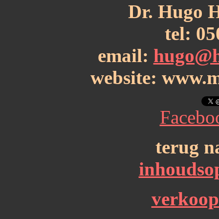
Dr. Hugo H
tel: 
email:
hugo@h
website: www.m
Facebo
terug n
inhoudsop
verkoo