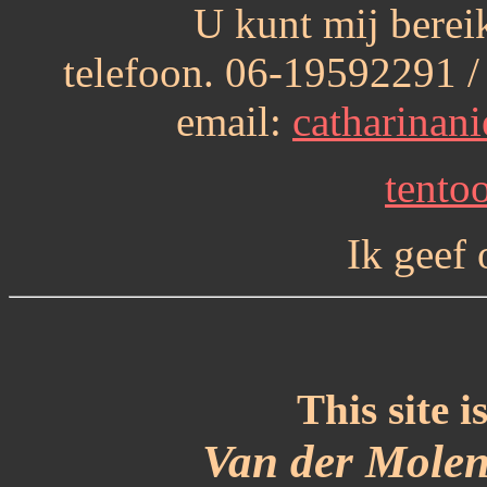
U kunt mij berei
telefoon. 06-19592291 /
email:
catharina
tento
Ik geef
This site
i
Van der Molen