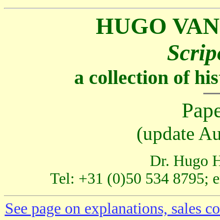
HUGO VAN
Scrip
a collection of h
Pape
(update Au
Dr. Hugo H
Tel: +31 (0)50 534 8795; 
See page on explanations, sales co