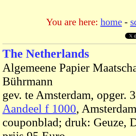
You are here:
home
-
s
The Netherlands
Algemeene Papier Maatscha
Bührmann
gev. te Amsterdam, opger. 
Aandeel f 1000
, Amsterdam 
couponblad; druk: Geuze, Do
prijs 95 Euro.