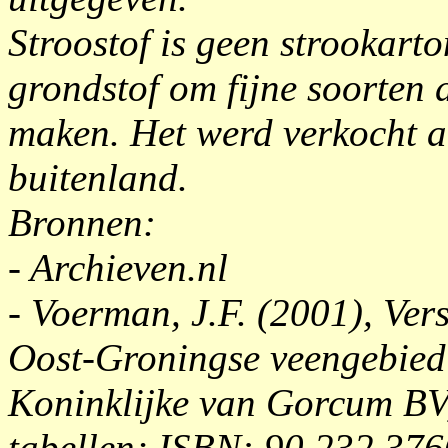
Stroostof is geen strookarto
grondstof om fijne soorten d
maken. Het werd verkocht a
buitenland.
Bronnen:
- Archieven.nl
- Voerman, J.F. (2001), Vers
Oost-Groningse veengebied
Koninklijke van Gorcum BV,
tabellen; ISBN: 90 232 376