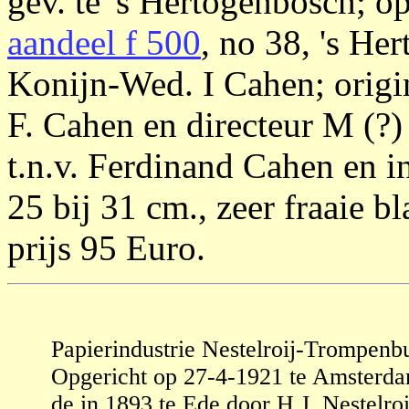
gev. te 's Hertogenbosch; o
aandeel f 500
, no 38, 's He
Konijn-Wed. I Cahen; origi
F. Cahen en directeur M (?
t.n.v. Ferdinand Cahen en in
25 bij 31 cm., zeer fraaie b
prijs 95 Euro.
Papierindustrie Nestelroij-Trompenb
Opgericht op 27-4-1921 te Amsterdam
de in 1893 te Ede door H.J. Nestelroi