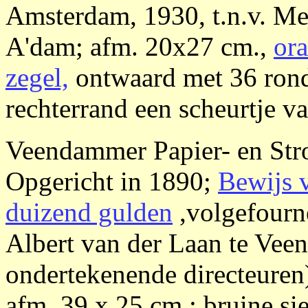
Amsterdam, 1930, t.n.v. Me
A'dam; afm. 20x27 cm.,
ora
zegel,
ontwaard met 36 rond
rechterrand een scheurtje va
Veendammer Papier- en Str
Opgericht in 1890;
Bewijs v
duizend gulden
,volgefourn
Albert van der Laan te Vee
ondertekenende directeure
afm. 39 x 25 cm.; bruine sie