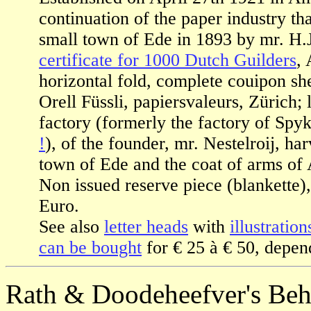
continuation of the paper industry tha
small town of Ede in 1893 by mr. H.
certificate for 1000 Dutch Guilders
,
horizontal fold, complete couipon she
Orell Füssli, papiersvaleurs, Zürich; 
factory (formerly the factory of Spyk
!
), of the founder, mr. Nestelroij, ha
town of Ede and the coat of arms o
Non issued reserve piece (blankette)
Euro.
See also
letter heads
with
illustration
can be bought
for € 25 à € 50, depend
Rath & Doodeheefver's Beh