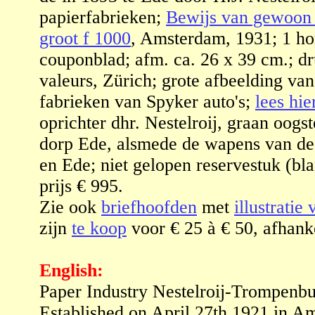
papierfabrieken;
Bewijs van gewoon 
groot f 1000
, Amsterdam, 1931; 1 hor
couponblad; afm. ca. 26 x 39 cm.; dru
valeurs, Zürich; grote afbeelding van
fabrieken van Spyker auto's;
lees hie
oprichter dhr. Nestelroij, graan oogs
dorp Ede, alsmede de wapens van d
en Ede; niet gelopen reservestuk (
prijs € 995.
Zie ook
briefhoofden
met
illustratie
zijn
te koop
voor € 25 à € 50, afhanke
English:
Paper Industry Nestelroij-Trompenbu
Established on April 27th 1921 in A