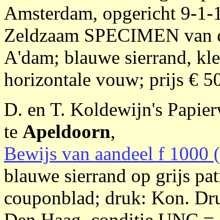
Amsterdam, opgericht 9-1-
Zeldzaam SPECIMEN van de
A'dam; blauwe sierrand, klei
horizontale vouw; prijs € 5
D. en T. Koldewijn's Papier
te
Apeldoorn
,
Bewijs van aandeel f 1000 (
blauwe sierrand op grijs pa
couponblad; druk: Kon. Dr
Den Haag, conditie UNC = d