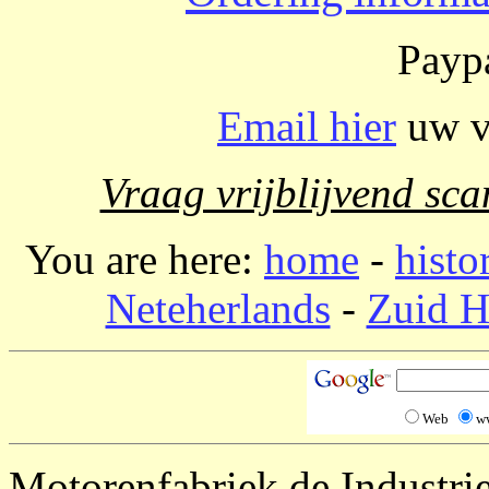
Paypa
Email hier
uw vr
Vraag vrijblijvend sca
You are here:
home
-
histo
Neteherlands
-
Zuid H
Web
w
Motorenfabriek de Industri