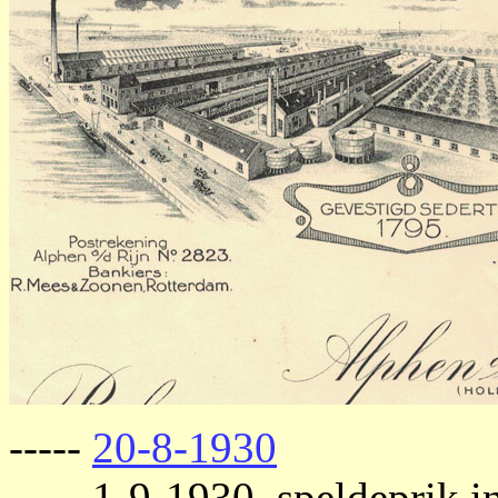
-----
20-8-1930
----- 1-9-1930, speldeprik 