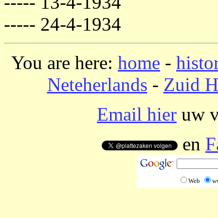
----- 13-4-1934
----- 24-4-1934
You are here:
home
-
histo
Neteherlands
-
Zuid H
Email hier
uw vr
en
F
Web
w