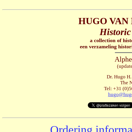
HUGO VAN 
Historic
a collection of his
een verzameling histor
Alphe
(updat
Dr. Hugo H.
The N
Tel: +31 (0)5
hugo@hugo
Ordering informa