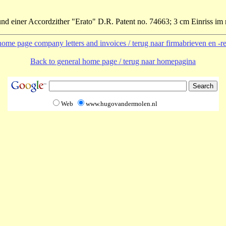
und einer
Accordzither
"Erato" D.R. Patent no. 74663; 3 cm Einriss im r
ome page company letters and invoices / terug naar firmabrieven en -
Back to general home page / terug naar homepagina
Web
www.hugovandermolen.nl