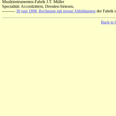
Musikinstrumenten-Fabrik J.T. Müller
Specialität: Accordzittern, Dresden-Striesen,
----------
30 juni 1898, Rechnung mit grosse Abbildungen
der Fabrik 
Back to h