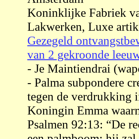
Koninklijke Fabriek v
Lakwerken, Luxe artik
Gezegeld ontvangstbe
van 2 gekroonde leeuw
- Je Maintiendrai (wa
- Palma subpondere cr
tegen de verdrukking i
Koningin Emma waarme
Psalmen 92:13: “De rec
een palmboom; hij zal