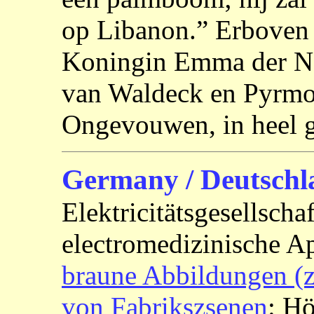
op Libanon.” Erboven 
Koningin Emma der Ne
van Waldeck en Pyrmo
Ongevouwen, in heel go
Germany / Deutschl
Elektricitätsgesellscha
electromedizinische A
braune Abbildungen (
von Fabrikszsenen
: Hö