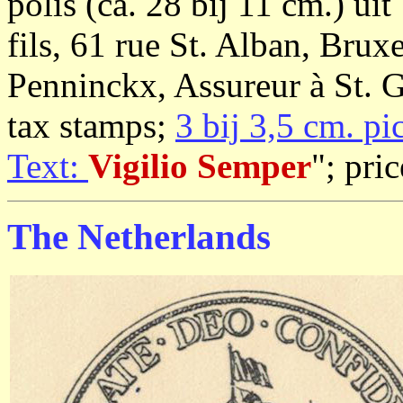
polis (ca. 28 bij 11 cm.) ui
fils, 61 rue St. Alban, Bru
Penninckx, Assureur à St. G
tax stamps;
3 bij 3,5 cm. pi
Text:
Vigilio Semper
"; pri
The Netherlands