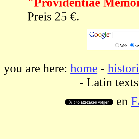
"Providentiae Memo
Preis 25 €.
Web
w
you are here:
home
-
histor
- Latin texts
en
F