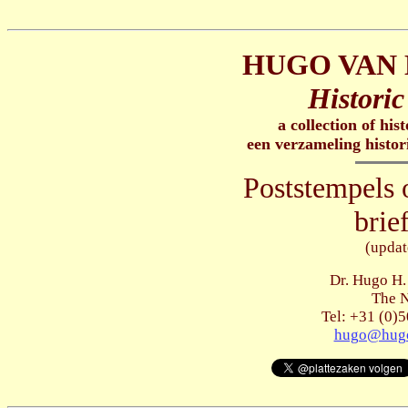
HUGO VAN 
Historic
a collection of his
een verzameling histor
Poststempels 
brie
(updat
Dr. Hugo H.
The N
Tel: +31 (0)5
hugo@hugo