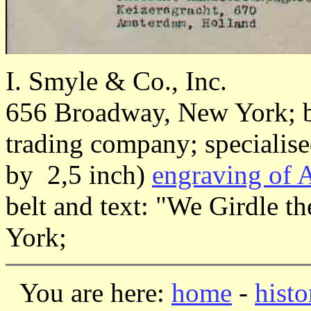
I. Smyle & Co., Inc.
656 Broadway, New York; bus
trading company; specialised
by 2,5 inch)
engraving of A
belt and text: "We Girdle t
York;
You are here:
home
-
histo