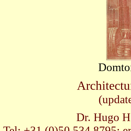
Domtor
Architectur
(updat
Dr. Hugo H.
Tel: +31 (0)50 534 8795; e