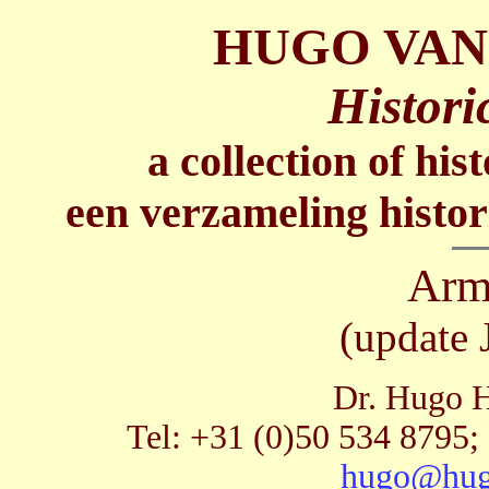
HUGO VAN
Histori
a collection of his
een verzameling histor
Arm
(update 
Dr. Hugo H
Tel: +31 (0)50 534 8795;
hugo@hug