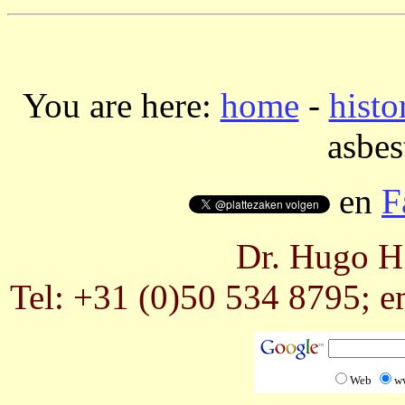
You are here:
home
-
histo
asbes
en
F
Dr. Hugo H.
Tel: +31 (0)50 534 8795; e
Web
w