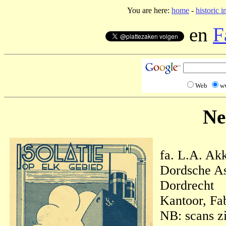
You are here:
home
-
historic i
en
F
Web
w
Ne
fa. L.A. Ak
Dordsche A
Dordrecht
Kantoor, Fa
NB: scans zi