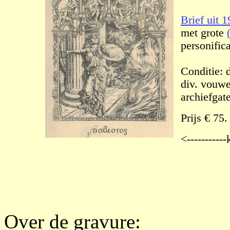
Brief uit 
met grote
personifica
Conditie: d
div. vouwe
archiefgat
Prijs € 75.
<----------
Over de gravure: