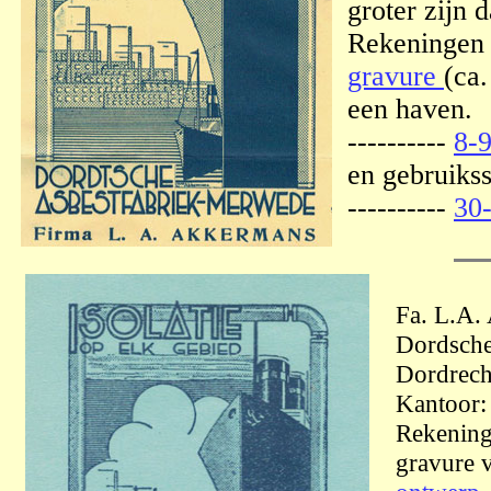
groter zijn 
Rekeningen 
gravure
(ca.
een haven.
----------
8-9
en gebruikss
----------
30
Fa. L.A.
Dordsche
Dordrech
Kantoor: 
Rekeninge
gravure 