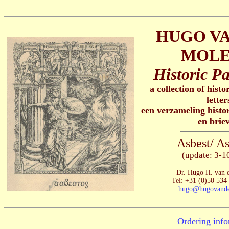
HUGO VA
MOLE
Historic Pa
a collection of histo
letter
een verzameling histo
en brie
Asbest/ As
(update: 3-1
Dr. Hugo H. van 
Tel: +31 (0)50 534
hugo@hugovande
Ordering info