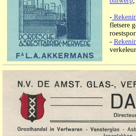
ontwerp
,
-
Rekenin
fletsere 
roestspor
-
Rekeni
verkeleur