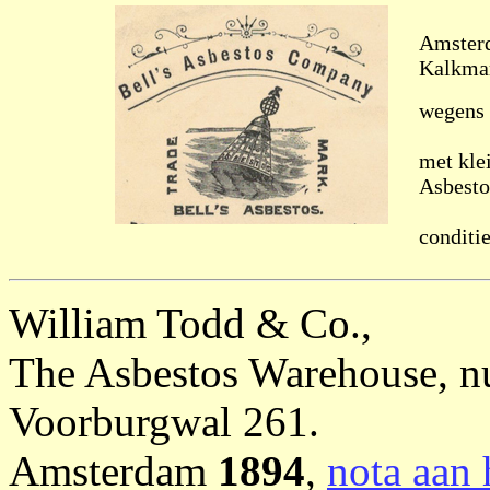
Amste
Kalkmar
wegens 
met klei
Asbesto
conditie
William Todd & Co.,
The Asbestos Warehouse, n
Voorburgwal 261.
Amsterdam
1894
,
nota aan