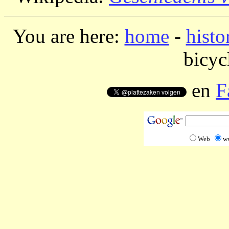
You are here:
home
-
histo
bicycl
en
F
Web
w