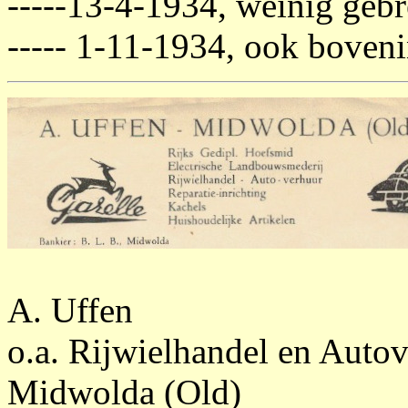
-----13-4-1934, weinig gebr
----- 1-11-1934, ook boveni
A. Uffen
o.a. Rijwielhandel en Auto
Midwolda (Old)