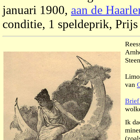
januari 1900,
aan de Haarl
conditie, 1 speldeprik, Prijs
Reess
Arnh
Steen
Limon
van
C
Brief
wolke
Ik da
miner
(zoa