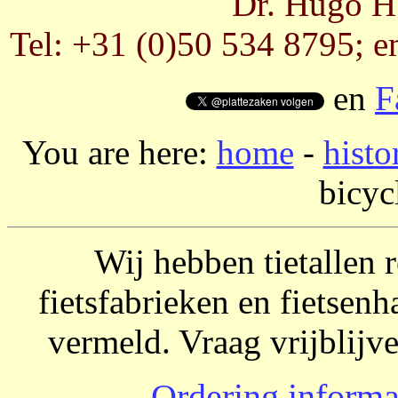
Dr. Hugo H.
Tel: +31 (0)50 534 8795; e
en
F
You are here:
home
-
histo
bicycl
Wij hebben tietallen
fietsfabrieken en fietsenh
vermeld. Vraag vrijblijv
Ordering informa