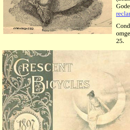
Goden
recla
Condi
omges
25.