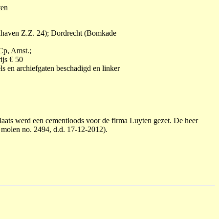
ten
nhaven Z.Z. 24); Dordrecht (Bomkade
Cp, Amst.;
ijs € 50
ls en archiefgaten beschadigd en linker
laats werd een cementloods voor de firma Luyten gezet. De heer
, molen no. 2494, d.d. 17-12-2012).