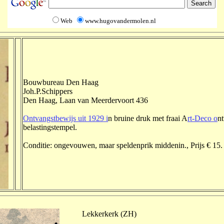
Web
www.hugovandermolen.nl
Bouwbureau Den Haag
Joh.P.Schippers
Den Haag, Laan van Meerdervoort 436
Ontvangstbewijs uit 1929 i
n bruine druk met fraai A
rt-Deco o
n
belastingstempel.
Conditie: ongevouwen, maar speldenprik middenin., Prijs € 15.
Lekkerkerk (ZH)