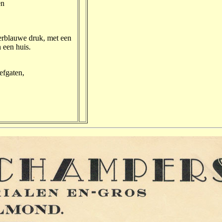
en
rblauwe druk, met een
 een huis.
efgaten,