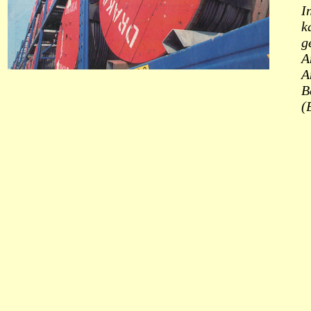
I
k
g
A
A
B
(