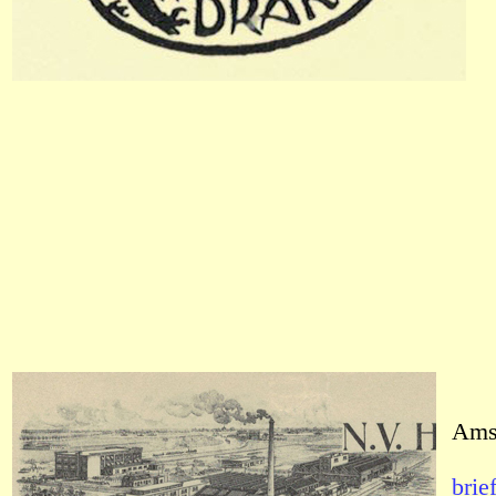
Ams
brie