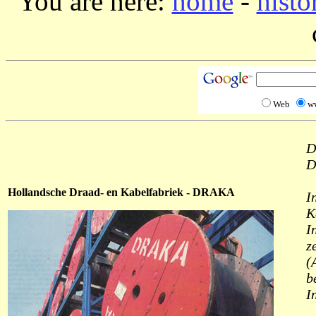
You are here:
home
-
histo
Web
w
D
D
Hollandsche Draad- en Kabelfabriek - DRAKA
I
K
I
z
(
b
I