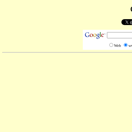
Web
w