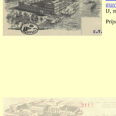
grav
IJ, 
Prij