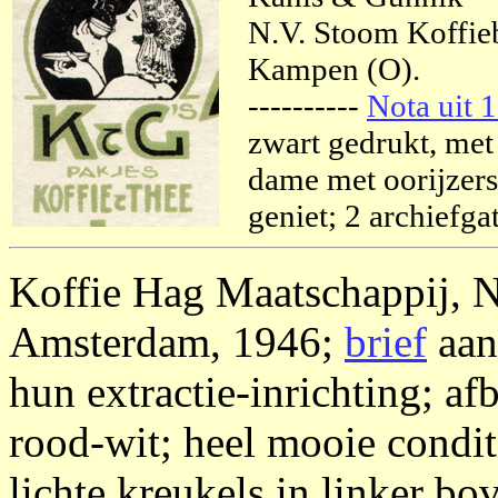
N.V. Stoom Koffie
Kampen (O).
----------
Nota uit 
zwart gedrukt, me
dame met oorijzers
geniet; 2 archiefgat
Koffie Hag Maatschappij, 
Amsterdam, 1946;
brief
aan 
hun extractie-inrichting; af
rood-wit; heel mooie condit
lichte kreukels in linker bo