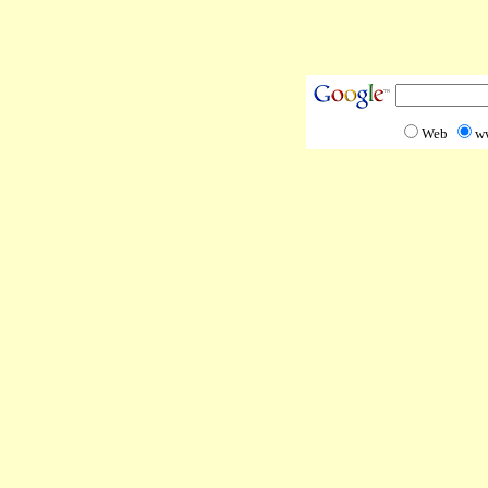
Web
w