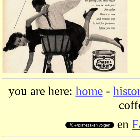
you are here:
home
-
histo
coff
en
F