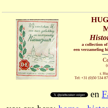
HUG
M
Histo
a collection of
een verzameling h
Co
(
r. Hu
Tel: +31 (0)50 534 87
en
F