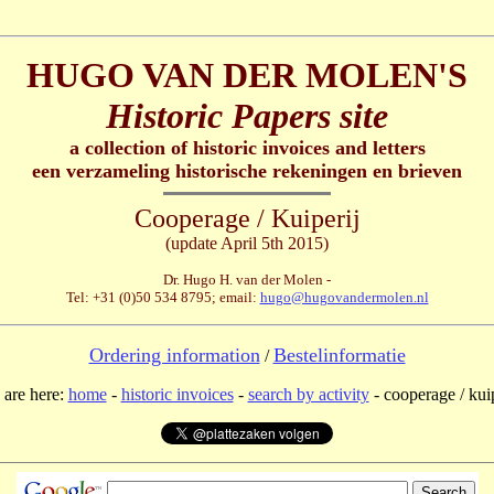
HUGO VAN DER MOLEN'S
Historic Papers site
a collection of historic invoices and letters
een verzameling historische rekeningen en brieven
Cooperage / Kuiperij
(update April 5th 2015)
Dr. Hugo H. van der Molen -
Tel: +31 (0)50 534 8795; email:
hugo@hugovandermolen.nl
Ordering information
Bestelinformatie
/
 are here:
home
-
historic invoices
-
search by activity
- cooperage / kuip