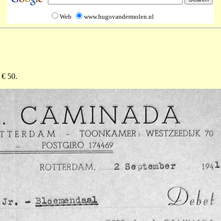
Web
www.hugovandermolen.nl
 € 50.