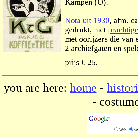
Kampen (O).
Nota uit 1930
, afm. c
gedrukt, met
prachtig
met oorijzers die van 
2 archiefgaten en spel
prijs € 25.
you are here:
home
-
histor
- costume
Web
w