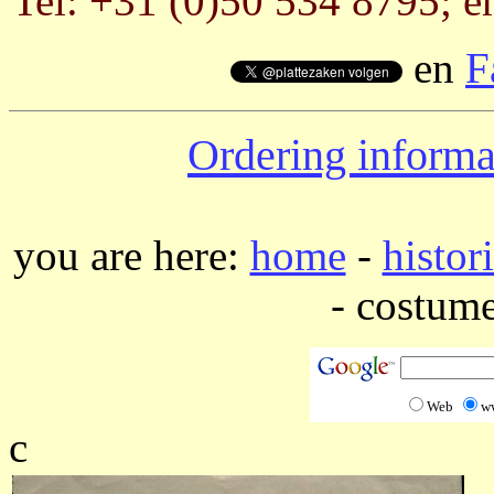
Tel: +31 (0)50 534 8795; e
en
F
Ordering informa
you are here:
home
-
histor
- costume
Web
w
c