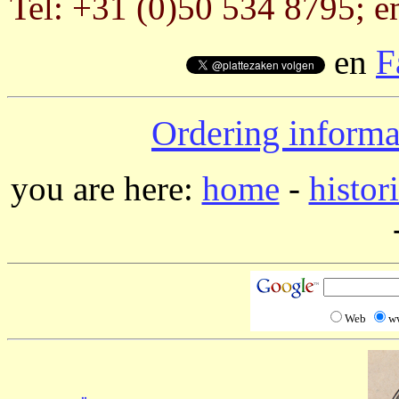
Tel: +31 (0)50 534 8795; e
en
F
Ordering informa
you are here:
home
-
histor
Web
w