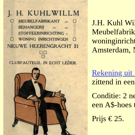
J.H. Kuhl W
Meubelfabrika
woninginricht
Amsterdam, 
Rekening uit
zittend in een
Conditie: 2 n
een A$-hoes t
Prijs € 25.