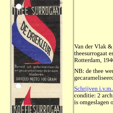
Van der Vlak &
theesurrogaat e
Rotterdam, 194
NB: de thee we
gecarameliseer
Schrijven i.v.m.
conditie: 2 arch
is omgeslagen o