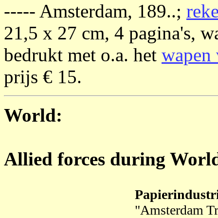
----- Amsterdam, 189..;
rek
21,5 x 27 cm, 4 pagina's, w
bedrukt met o.a. het
wapen 
prijs € 15.
World:
Allied forces during Worl
Papierindustr
"Amsterdam T