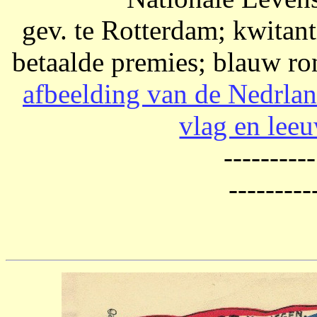
gev. te Rotterdam; kwitan
betaalde premies; blauw ro
afbeelding van de Nedrla
vlag en lee
--------
--------