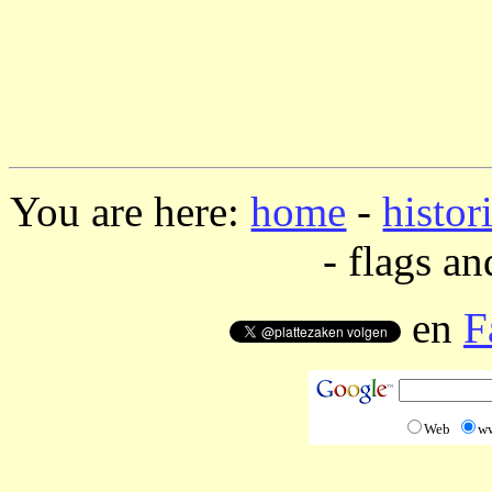
You are here:
home
-
histor
- flags an
en
F
Web
w