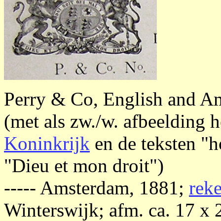
Perry & Co, English and A
(met als zw./w. afbeelding 
Koninkrijk
en de teksten "h
"Dieu et mon droit")
----- Amsterdam, 1881;
rek
Winterswijk; afm. ca. 17 x 2