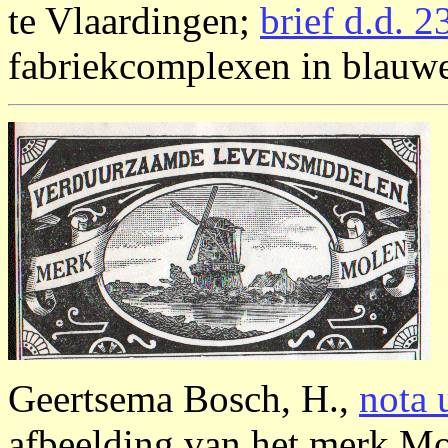
te Vlaardingen;
brief d.d. 
fabriekcomplexen in blauwe 
Geertsema Bosch, H.,
nota 
afbeelding van het merk Mo