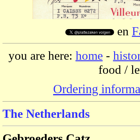
en
F
you are here:
home
-
histo
food / 
Ordering informa
The Netherlands
Gebroeders Catz