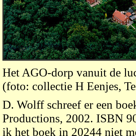
Het AGO-dorp vanuit de luch
(foto: collectie H Eenjes, T
D. Wolff schreef er een bo
Productions, 2002. ISBN 9
ik het boek in 20244 niet 