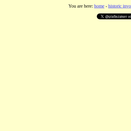
You are here:
home
-
historic invo