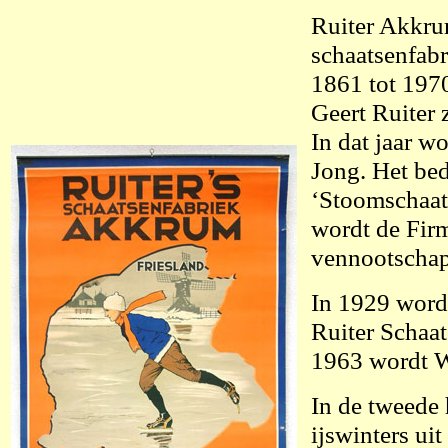
Ruiter Akkru
schaatsenfabr
1861 tot 1970
Geert Ruiter 
In dat jaar w
Jong. Het bed
‘Stoomschaats
wordt de Fir
vennootschap
In 1929 wordt
Ruiter Schaat
1963 wordt W
In de tweede 
ijswinters ui