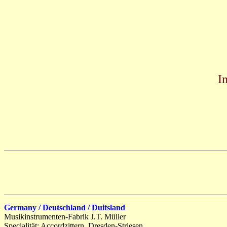
I
Germany / Deutschland / Duitsland
Musikinstrumenten-Fabrik J.T. Müller
Specialität: Accordzittern, Dresden-Striesen,