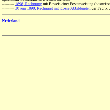
----------
1898, Rechnumg
mit Beweis einer Postanweisung (postwissel
----------
30 juni 1898, Rechnung mit grosse Abbildungen
der Fabrik 
Nederland