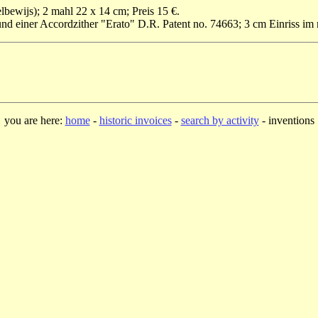
bewijs); 2 mahl 22 x 14 cm; Preis 15 €.
und einer
Accordzither
"Erato" D.R. Patent no. 74663; 3 cm Einriss im r
you are here:
home
-
historic invoices
-
search by activity
- inventions