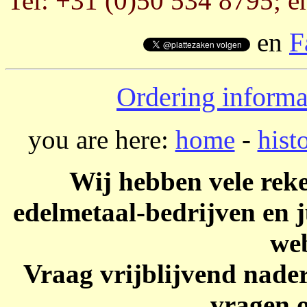
Tel: +31 (0)50 534 8795; e
en
F
Ordering informa
you are here:
home
-
hist
Wij hebben vele reke
edelmetaal-bedrijven en j
we
Vraag vrijblijvend nader
vragen o