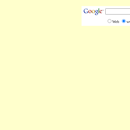
Web
w