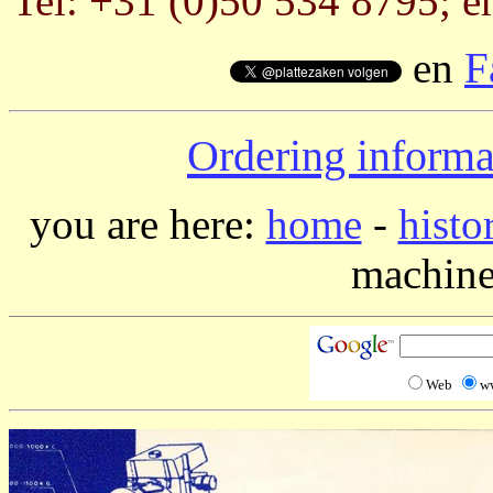
Tel: +31 (0)50 534 8795; e
en
F
Ordering informa
you are here:
home
-
histo
machine
Web
w