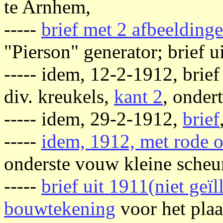
te Arnhem,
-----
brief met 2 afbeelding
"Pierson" generator; brief u
----- idem, 12-2-1912, brief
div. kreukels,
kant 2
, onder
----- idem, 29-2-1912,
brief
-----
idem, 1912, met rode 
onderste vouw kleine scheur,
-----
brief uit 1911(niet geïl
bouwtekening
voor het plaa