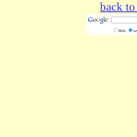
back to
Web
w