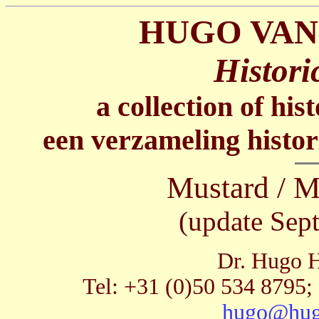
HUGO VAN
Histori
a collection of his
een verzameling histor
Mustard / M
(update Sep
Dr. Hugo H
Tel: +31 (0)50 534 8795;
hugo@hug