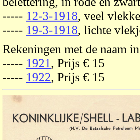
belettering, in rode en zwar
-----
12-3-1918
, veel vlekke
-----
19-3-1918
, lichte vle
Rekeningen met de naam in 
-----
1921
, Prijs € 15
-----
1922
, Prijs € 15