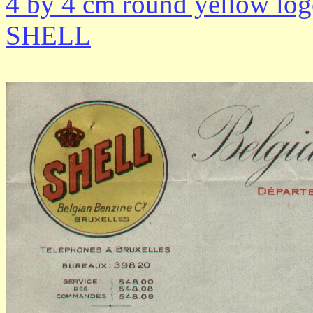
4 by 4 cm round yellow log
SHELL