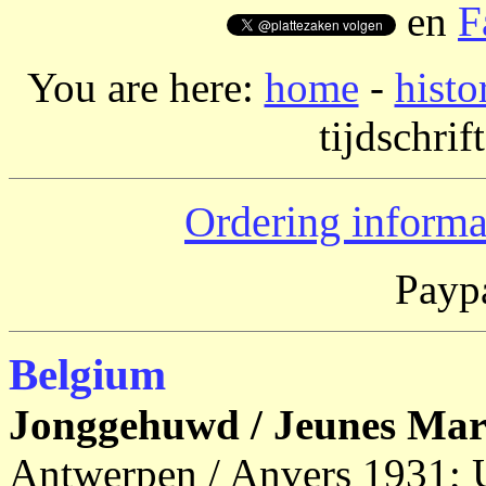
en
F
You are here:
home
-
histo
tijdschrif
Ordering informa
Paypa
Belgium
Jonggehuwd / Jeunes Mari
Antwerpen / Anvers 1931; 