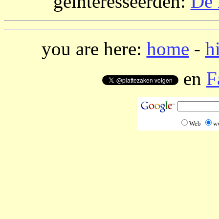
geïnteresseerden:
De 
you are here:
home
-
h
en
F
Web
w