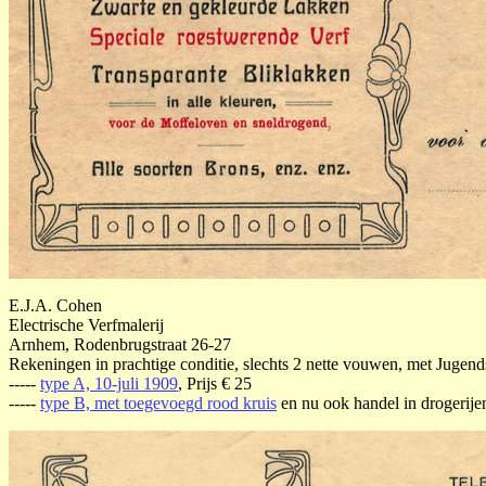
E.J.A. Cohen
Electrische Verfmalerij
Arnhem, Rodenbrugstraat 26-27
Rekeningen in prachtige conditie, slechts 2 nette vouwen, met Jugends
-----
type A, 10-juli 1909
, Prijs € 25
-----
type B, met toegevoegd rood kruis
en nu ook handel in drogerijen