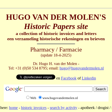
HUGO VAN DER MOLEN'S
Historic Papers site
a collection of historic invoices and letters
een verzameling historische rekeningen en brieven
Pharmacy / Farmacie
(update 18-4-2025)
Dr. Hugo H. van der Molen -
Tel: +31 (0)50 534 8795; email:
hugo@hugovandermolen.nl
en
Facebook
of
Linkedin
Web
www.hugovandermolen.nl
 here:
home
-
historic invoices
-
search by activity
- apotheek / drogist /