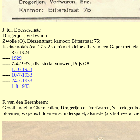
J. ten Doesseschate
Drogerijen, Verfwaren
Zwolle (O), Diezenstraat; kantoor: Bitterstraat 75;
Kleine nota's (ca. 17 x 23 cm) met kleine afb. van een Gaper met teks
----- 8 6-1923
-----
1929
----- 7-4-1933 , div. sterke vouwen, Prijs € 8.
-----
13-6-1933
-----
10-7-1933
-----
24-7-1933
-----
1-8-1933
F. van den Eerenbeemt
Groothandel in Chemicaliën, Drogerijen en Verfwaren, 's Hertogenbos
bloemen, wapenschilden en schilderspalet, alsmede (als hofleveranci