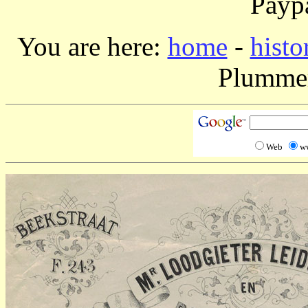
Paypa
You are here:
home
-
histo
Plummer
Web
w