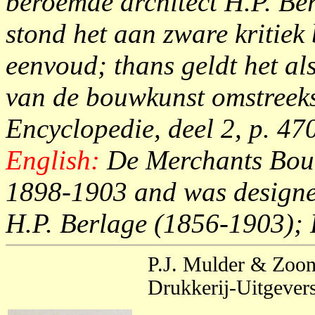
beroemde architect H.P. Be
stond het aan zware kritiek
eenvoud; thans geldt het al
van de bouwkunst omstreek
Encyclopedie, deel 2, p. 470
English:
De Merchants Bour
1898-1903 and was designe
H.P. Berlage (1856-1903); 
P.J. Mulder & Zoo
Drukkerij-Uitgever