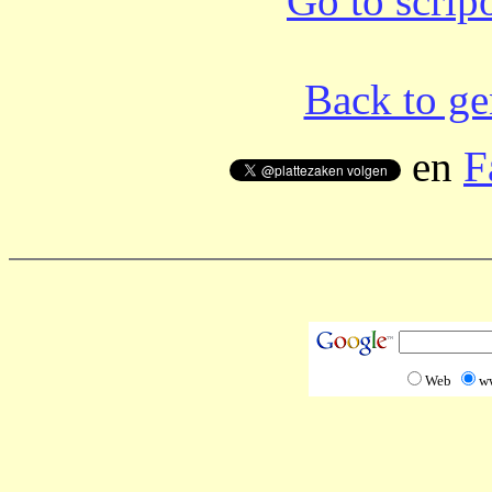
Go to scrip
Back to ge
en
F
Web
w