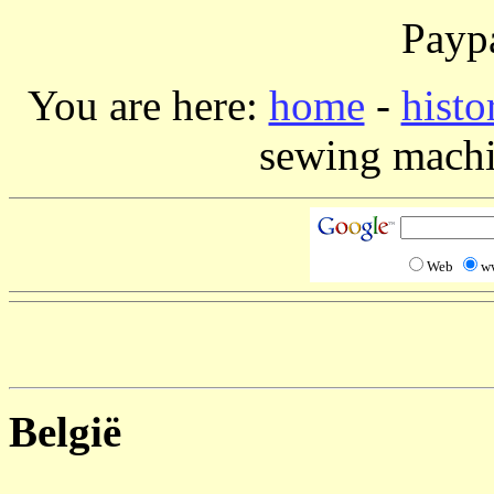
Paypa
You are here:
home
-
histo
sewing machi
Web
w
België