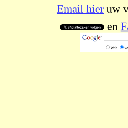
Email hier
uw vr
en
F
Web
w