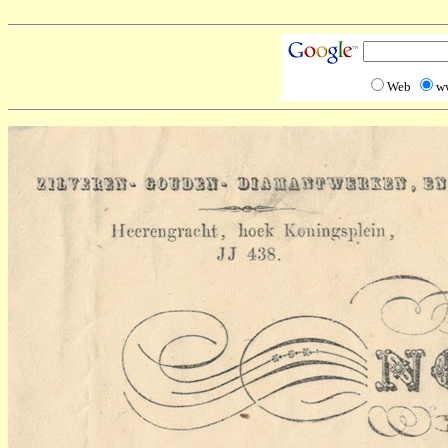
Web
w