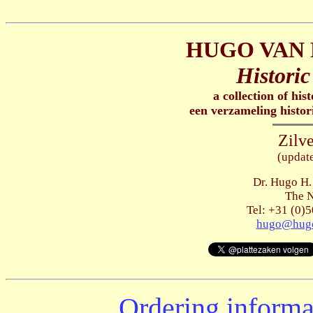
HUGO VAN 
Historic
a collection of his
een verzameling histor
Zilve
(updat
Dr. Hugo H.
The N
Tel: +31 (0)5
hugo@hugo
Ordering informa