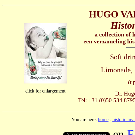
HUGO VA
Histor
a collection of 
een verzameling his
Soft dri
Limonade, S
(u
click for enlargement
Dr. Hug
Tel: +31 (0)50 534 8795
You are here:
home
-
historic inv
en
F