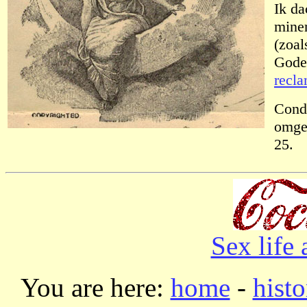
Ik da
miner
(zoa
Goden
recla
Condi
omges
25.
Sex life
You are here:
home
-
histo