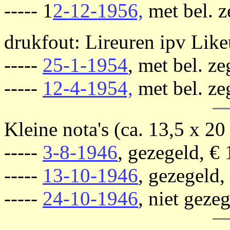
----- 1
2-12-1956,
met bel. z
drukfout: Lireuren ipv Like
-----
25-1-1954
, met bel. ze
-----
12-4-1954,
met bel. ze
Kleine nota's (ca. 13,5 x 20
-----
3-8-1946
, gezegeld, € 
-----
13-10-1946
, gezegeld,
-----
24-10-1946
, niet geze