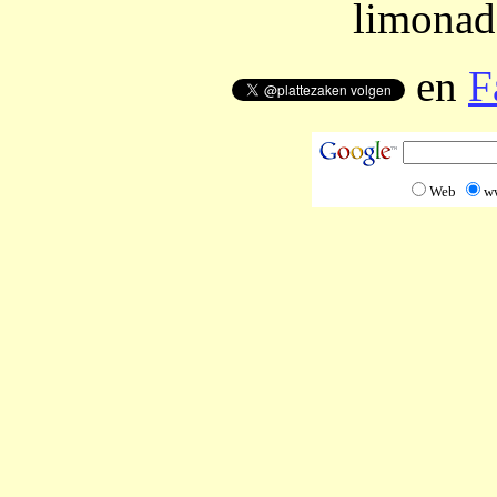
limonade
en
F
Web
w