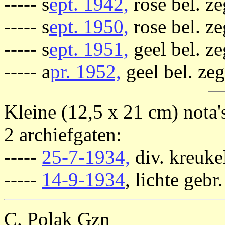
----- s
ept. 1942,
rose bel. ze
----- s
ept. 1950,
rose bel. ze
----- s
ept. 1951,
geel bel. ze
----- a
pr. 1952,
geel bel. zeg
Kleine (12,5 x 21 cm) nota'
2 archiefgaten:
-----
25-7-1934,
div. kreukel
-----
14-9-1934
, lichte gebr
C. Polak Gzn