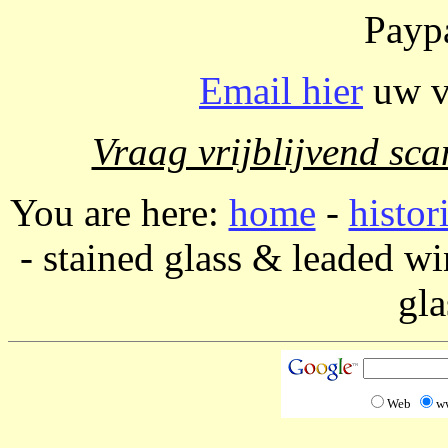
Paypa
Email hier
uw vr
Vraag vrijblijvend sca
You are here:
home
-
histor
- stained glass & leaded w
gla
Web
w