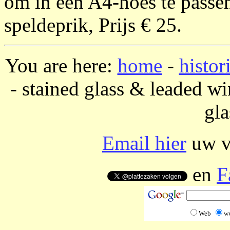
om in een A4-hoes te passen
speldeprik, Prijs € 25.
You are here:
home
-
histor
- stained glass & leaded w
gla
Email hier
uw vr
en
F
Web
w