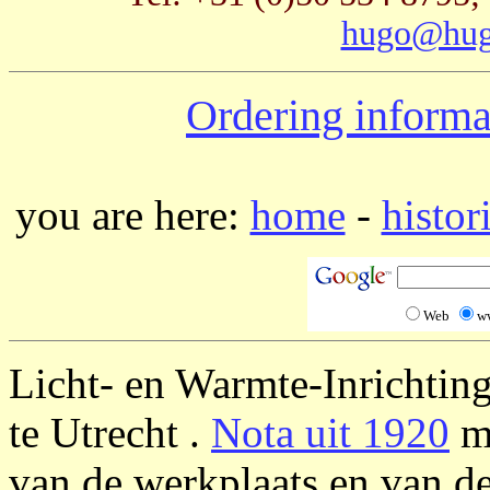
hugo@hug
Ordering informa
you are here:
home
-
histor
Web
w
Licht- en Warmte-Inrichtin
te Utrecht .
Nota uit 1920
me
van de werkplaats en van d