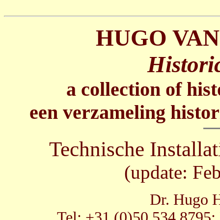
HUGO VAN
Histori
a collection of his
een verzameling histor
Technische Installat
(update:
Feb
Dr. Hugo H
Tel: +31 (0)50 534 8795;